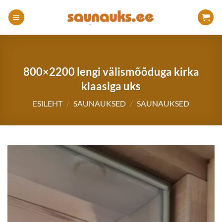
Skip
to
content
800×2200 lengi välismõõduga kirka
klaasiga uks
ESILEHT
/
SAUNAUKSED
/
SAUNAUKSED