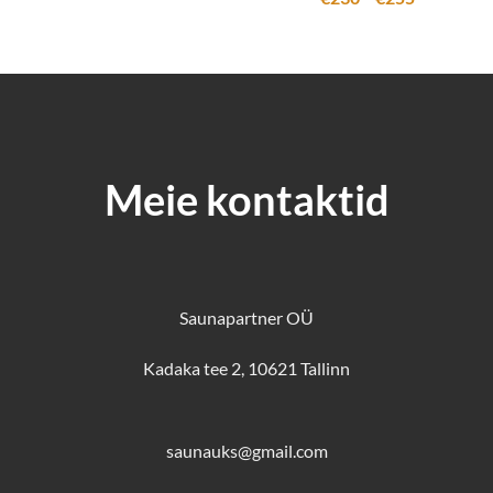
€230
€263
kuni
€255
Meie kontaktid
Saunapartner OÜ
Kadaka tee 2, 10621 Tallinn
saunauks@gmail.com