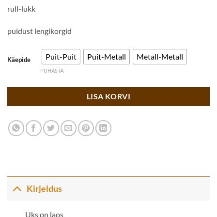
rull-lukk
puidust lengikorgid
Puit-Puit
Puit-Metall
Metall-Metall
Käepide
PUHASTA
LISA KORVI
Kirjeldus
Uks on laos