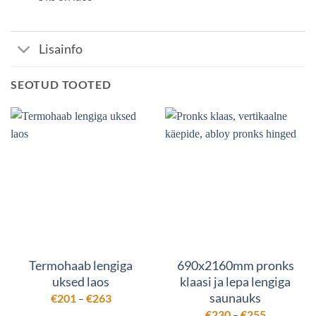
Lisainfo
SEOTUD TOOTED
Termohaab lengiga
690x2160mm pronks
uksed laos
klaasi ja lepa lengiga
saunauks
Hinnavahemik:
€
201
€
263
–
€201
Hinnavahem
€
230
€
255
kuni
–