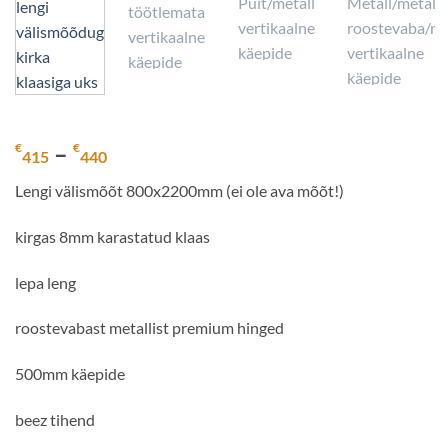
Hinnavahemik:
–
€
€
415
440
€415
Lengi välismõõt 800x2200mm (ei ole ava mõõt!)
kuni
€440
kirgas 8mm karastatud klaas
lepa leng
roostevabast metallist premium hinged
500mm käepide
beez tihend