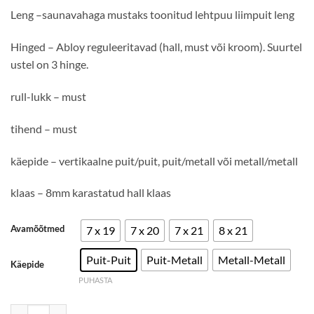
Leng –saunavahaga mustaks toonitud lehtpuu liimpuit leng
Hinged – Abloy reguleeritavad (hall, must või kroom). Suurtel
ustel on 3 hinge.
rull-lukk – must
tihend – must
käepide – vertikaalne puit/puit, puit/metall või metall/metall
klaas – 8mm karastatud hall klaas
Avamõõtmed
7 x 19
7 x 20
7 x 21
8 x 21
Puit-Puit
Puit-Metall
Metall-Metall
Käepide
PUHASTA
Saunauks, halli klaasiga, musta lengiga, vertikaalne käepide kogus