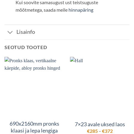
Kui soovite samasugust ust teistsuguste
mõõtmetega, saada meile
hinnapäring
Lisainfo
SEOTUD TOOTED
690x2160mm pronks
7×23 avale uksed laos
klaasi ja lepa lengiga
Hinnavahem
€
285
€
372
–