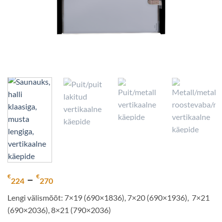
Hinnavahemik:
–
€
€
224
270
€224
Lengi välismõõt: 7×19 (690×1836), 7×20 (690×1936), 7×21
kuni
(690×2036), 8×21 (790×2036)
€270