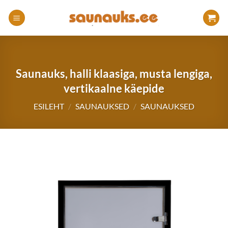
Skip
to
content
Saunauks, halli klaasiga, musta lengiga,
vertikaalne käepide
ESILEHT
/
SAUNAUKSED
/
SAUNAUKSED