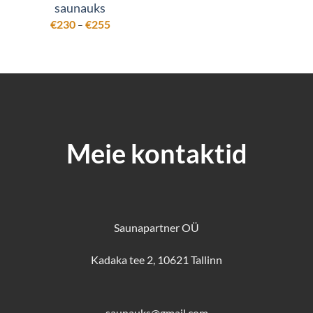
€285
saunauks
kuni
€372
Hinnavahemik:
€
230
€
255
–
€230
kuni
€255
Meie kontaktid
Saunapartner OÜ
Kadaka tee 2, 10621 Tallinn
saunauks@gmail.com