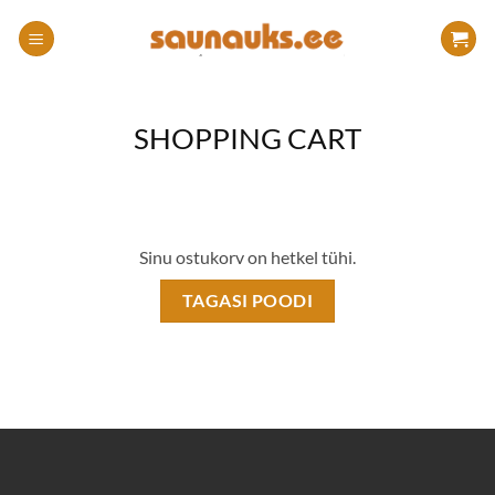
Skip
to
content
SHOPPING CART
Sinu ostukorv on hetkel tühi.
TAGASI POODI