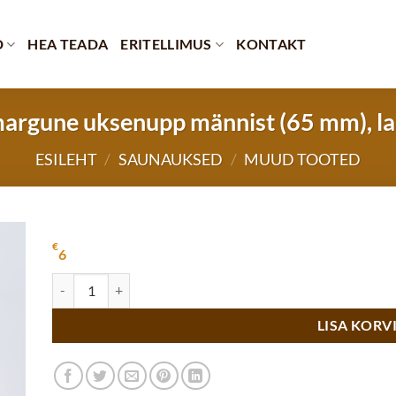
D
HEA TEADA
ERITELLIMUS
KONTAKT
rgune uksenupp männist (65 mm), la
ESILEHT
/
SAUNAUKSED
/
MUUD TOOTED
€
6
Ümmargune uksenupp männist (65 mm), lakitud kogus
LISA KORV