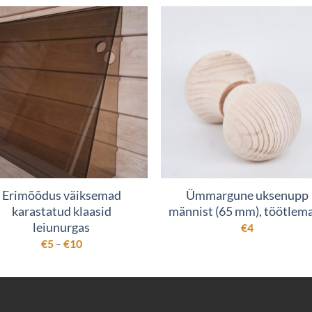
Erimõõdus väiksemad
Ümmargune uksenupp
karastatud klaasid
männist (65 mm), töötlem
leiunurgas
€
4
Hinnavahemik:
€
5
€
10
–
€5
kuni
€10