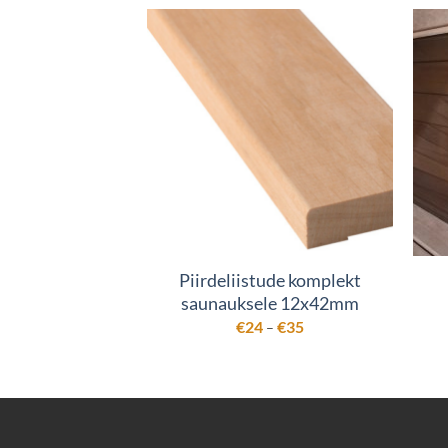
Piirdeliistude komplekt
saunauksele 12x42mm
Hinnavahemik:
€
24
€
35
–
€24
kuni
€35