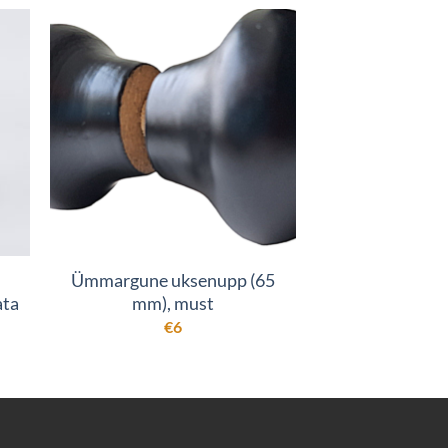
Ümmargune uksenupp (65
Kandiline uks
ata
mm), must
(90 x 90 mm),
€
6
€
1