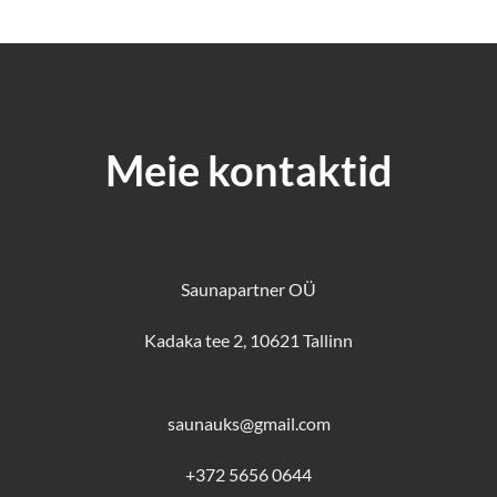
€224
€279
kuni
kuni
€270
€314
Meie kontaktid
Saunapartner OÜ
Kadaka tee 2, 10621 Tallinn
saunauks@gmail.com
+372 5656 0644