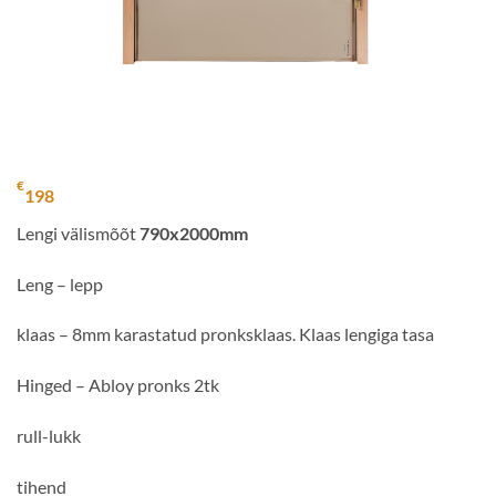
€
198
Lengi välismõõt
790x2000mm
Leng – lepp
klaas – 8mm karastatud pronksklaas. Klaas lengiga tasa
Hinged – Abloy pronks 2tk
rull-lukk
tihend