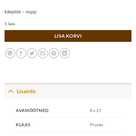
käepide – nupp
1 laos
LISA KORVI
Lisainfo
AVAMÕÕTMED
8 x 21
KLAAS
Pronks