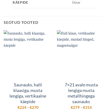
KÄEPIDE
Ümar
SEOTUD TOOTED
Saunauks, halli
7×21 avale musta
klaasiga, musta
lengiga musta
lengiga, vertikaalne
metallhingega
käepide
saunauks
Hinnavahemik:
Hinnavahem
€
224
€
270
€
279
€
314
–
–