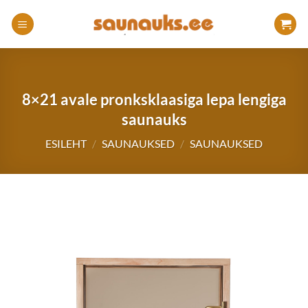
Skip
to
content
8×21 avale pronksklaasiga lepa lengiga
saunauks
ESILEHT
/
SAUNAUKSED
/
SAUNAUKSED